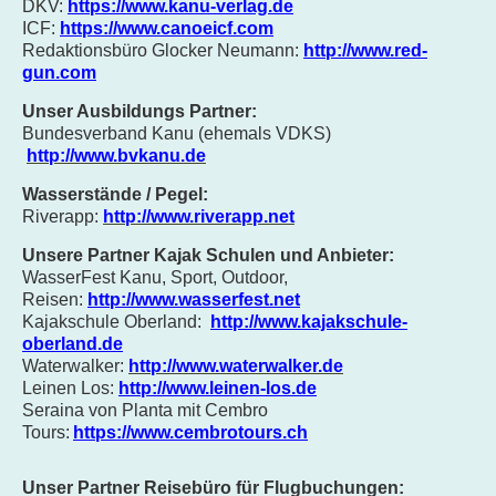
DKV:
https://www.kanu-verlag.de
ICF:
https://www.canoeicf.com
Redaktionsbüro Glocker Neumann:
http://www.red-
gun.com
Unser Ausbildu
ngs Partner:
Bundesverband Kanu (ehemals VDKS)
http://www.bvkanu.de
Wasserstände / Pegel:
Riverapp:
http://www.riverapp.net
Unsere Partner Kajak Schulen und Anbieter:
WasserFest Kanu, Sport, Outdoor,
Reisen:
http://www.wasserfest.net
Kajakschule Oberland:
http://www.kajakschule-
oberland.de
Waterwalker:
http://www.waterwalker.de
Leinen Los:
http://www.leinen-los.de
Seraina von Planta mit Cembro
Tours:
https://www.cembrotours.ch
Unser Partner Reisebüro für Flugbuchungen: