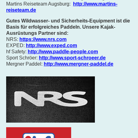
Martins Reiseteam Augsburg:
http://www.martins-
reiseteam.de
Gutes Wildwasser- und
Sicherheits-
Equipment ist die
Basis für erfolgreiches Paddeln.
Unsere Kajak-
Ausrüstungs Partner sind:
NRS:
https://www.nrs.com
EXPED:
http://www.exped.com
hf Safety:
http://www.paddle-people.com
Sport Schröer:
http://www.sport-schroeer.de
Mergner Paddel:
http://www.mergner-paddel.de